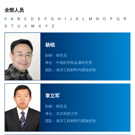
海洋战略与法律
全部人员
海洋产业与政策
#
A
B
C
D
E
F
G
H
I
J
K
L
M
N
O
P
Q
R
S
T
U
V
W
X
Y
Z
海洋可持续发展
杨锐
职称：研究员
单位：中国科学院金属研究所
团队：海洋工程材料与腐蚀控制
章立军
职称：研究员
单位：北京科技大学
团队：海洋工程材料与腐蚀控制