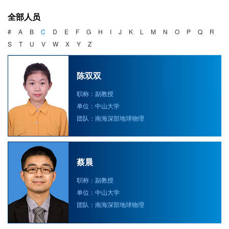
海洋战略与法律
全部人员
海洋产业与政策
#
A
B
C
D
E
F
G
H
I
J
K
L
M
N
O
P
Q
R
S
T
U
V
W
X
Y
Z
海洋可持续发展
陈双双
职称：副教授
单位：中山大学
团队：南海深部地球物理
蔡晨
职称：副教授
单位：中山大学
团队：南海深部地球物理