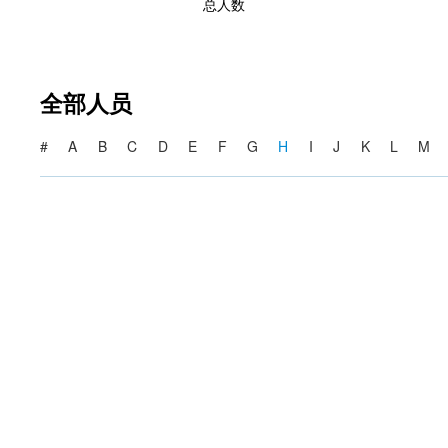
总人数
全部人员
#
A
B
C
D
E
F
G
H
I
J
K
L
M