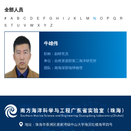
海洋战略与法律
全部人员
海洋产业与政策
#
A
B
C
D
E
F
G
H
I
J
K
L
M
N
O
P
Q
R
S
T
U
V
W
X
Y
Z
海洋可持续发展
牛雄伟
职称：副研究员
单位：自然资源部第二海洋研究所
团队：南海深部地球物理
地址：珠海市香洲区唐家湾镇中山大学海滨红楼海琴四号