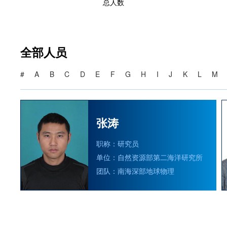
总人数
全部人员
#
A
B
C
D
E
F
G
H
I
J
K
L
M
张涛
职称：研究员
单位：自然资源部第二海洋研究所
团队：南海深部地球物理