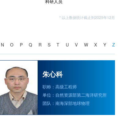
科研人员
* 以上数据统计截止到2025年12月
N
O
P
Q
R
S
T
U
V
W
X
Y
Z
朱心科
职称：高级工程师
单位：自然资源部第二海洋研究所
团队：南海深部地球物理