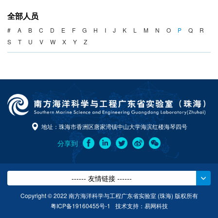
海洋战略与法律
全部人员
海洋产业与政策
#
A
B
C
D
E
F
G
H
I
J
K
L
M
N
O
P
Q
R
S
T
U
V
W
X
Y
Z
海洋可持续发展
地址：珠海市香洲区唐家湾镇中山大学海滨红楼海琴四号
分享到
------ 友情链接 ------
Copyright © 2022 南方海洋科学与工程广东省实验室 (珠海) 版权所有
粤ICP备19160455号-1
技术支持：
易网科技