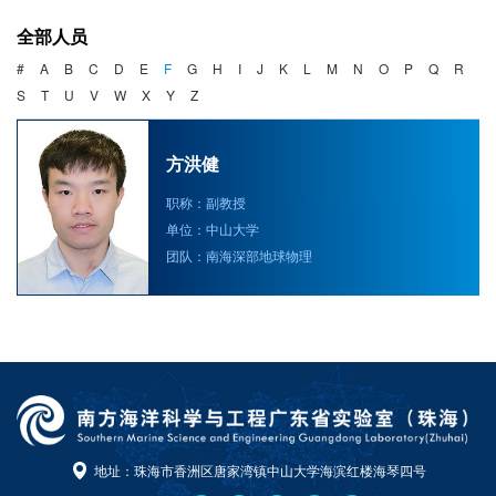
海洋战略与法律
全部人员
海洋产业与政策
#
A
B
C
D
E
F
G
H
I
J
K
L
M
N
O
P
Q
R
S
T
U
V
W
X
Y
Z
海洋可持续发展
方洪健
职称：副教授
单位：中山大学
团队：南海深部地球物理
地址：珠海市香洲区唐家湾镇中山大学海滨红楼海琴四号